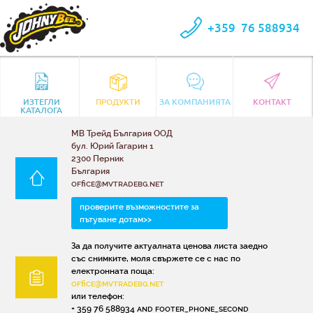
+359
76 588934
ИЗТЕГЛИ
ПРОДУКТИ
ЗА КОМПАНИЯТА
КОНТАКТ
КАТАЛОГА
МВ Трейд България ООД
бул. Юрий Гагарин 1
2300 Перник
България
office@mvtradebg.net
проверите възможностите за
пътуване дотам>>
За да получите актуалната ценова листа заедно
със снимките, моля свържете се с нас по
електронната поща:
office@mvtradebg.net
или телефон:
+ 359 76 588934 and footer_phone_second