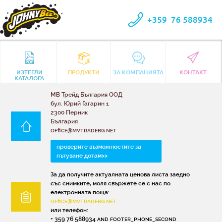
+359
76 588934
ИЗТЕГЛИ
ПРОДУКТИ
ЗА КОМПАНИЯТА
КОНТАКТ
КАТАЛОГА
МВ Трейд България ООД
бул. Юрий Гагарин 1
2300 Перник
България
office@mvtradebg.net
проверите възможностите за
пътуване дотам>>
За да получите актуалната ценова листа заедно
със снимките, моля свържете се с нас по
електронната поща:
office@mvtradebg.net
или телефон:
+ 359 76 588934 and footer_phone_second