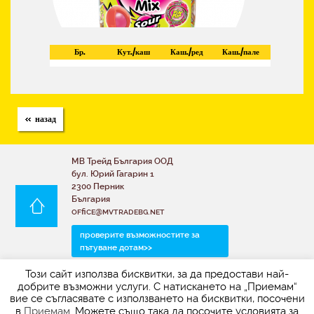
Бр.
Кут./каш
Каш./ред
Каш./пале
назад
МВ Трейд България ООД
бул. Юрий Гагарин 1
2300 Перник
България
office@mvtradebg.net
проверите възможностите за
пътуване дотам>>
Този сайт използва бисквитки, за да предостави най-
За да получите актуалната ценова листа заедно
добрите възможни услуги. С натискането на „Приемам“
със снимките, моля свържете се с нас по
вие се съгласявате с използването на бисквитки, посочени
електронната поща:
в
Приемам
. Можете също така да посочите условията за
office@mvtradebg.net