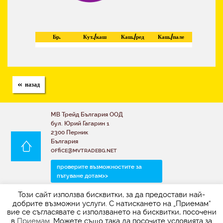
Бр.
Кут./каш
Каш./ред
Каш./пале
назад
МВ Трейд България ООД
бул. Юрий Гагарин 1
2300 Перник
България
office@mvtradebg.net
проверите възможностите за
пътуване дотам>>
Този сайт използва бисквитки, за да предостави най-
За да получите актуалната ценова листа заедно
добрите възможни услуги. С натискането на „Приемам“
със снимките, моля свържете се с нас по
вие се съгласявате с използването на бисквитки, посочени
електронната поща:
в
Приемам
. Можете също така да посочите условията за
office@mvtradebg.net